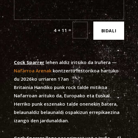
=
4 + 11
BIDALI
Cock Sparrer
lehen aldiz iritsiko da Iruñera —
Nafarroa Arenak
kontzertu historikoa hartuko
du 2026ko urriaren 17an
Britainia Handiko punk rock talde mitikoa
Nafarroan arituko da, Europako eta Euskal
Herriko punk eszenako talde onenekin batera,
belaunaldiz belaunaldi ospakizun errepikaezina
izango den jardunaldian.